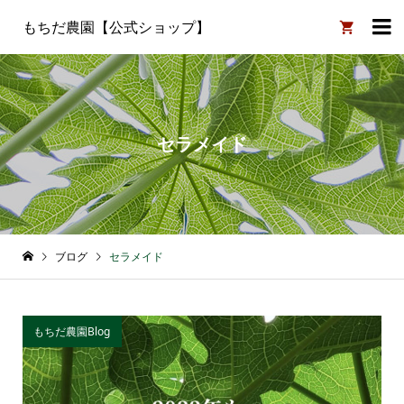

もちだ農園【公式ショップ】
セラメイド
ブログ
セラメイド
もちだ農園Blog