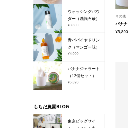
ウォッシングパウ
その他
ダー（洗顔石鹸）
バナナ
¥3,800
¥5,890
青パパイヤドリン
ク（マンゴー味）
¥4,000
バナナジェラート
（12個セット）
¥5,890
もちだ農園BLOG
東京ビッグサイ