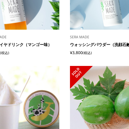
MADE
SERA MADE
イヤドリンク（マンゴー味）
ウォッシングパウダー（洗顔石
¥3,800
(税込)
(税込)
S
L
D
O
U
O
T