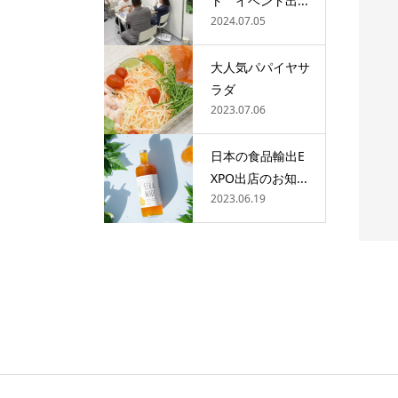
ト イベント出...
2024.07.05
大人気パパイヤサ
ラダ
2023.07.06
MADE
その他
日本の食品輸出E
シングパウダー（洗顔石鹸）
バナナジェラート（6個セット）
XPO出店のお知...
¥3,500
(税込)
(税込)
2023.06.19