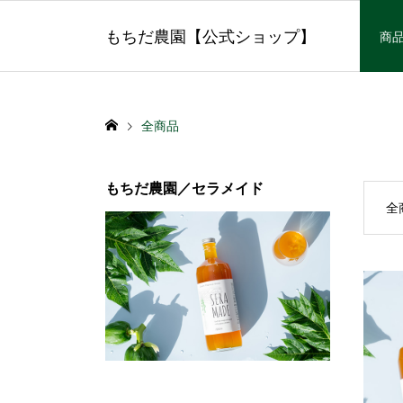
もちだ農園【公式ショップ】
商
全商品
もちだ農園／セラメイド
全