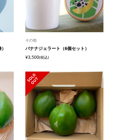
その他
鹸）
バナナジェラート（6個セット）
¥3,500
(税込)
S
L
D
O
U
O
T