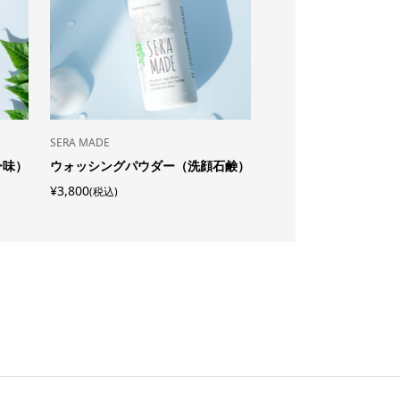
SERA MADE
その他
ー味）
ウォッシングパウダー（洗顔石鹸）
バナナジェラート（6
¥3,800
¥3,500
(税込)
(税込)