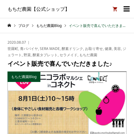

もちだ農園【公式ショップ】
ブログ
もちだ農園Blog
イベント販売で喜んでいただきました♪
2020.08.07
世羅町
,
青パパイヤ
,
SERA MADE
,
酵素ドリンク
,
お取り寄せ
,
健康
,
美容
,
ジ
ェラート
,
野菜
,
酵素タブレット
,
セラメイド
,
もちだ農園
イベント販売で喜んでいただきました♪
もちだ農園Blog