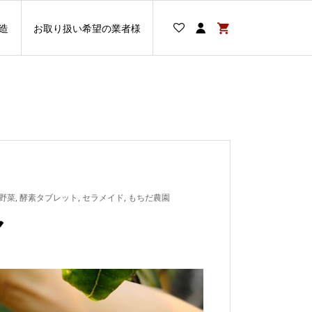
造
お取り扱い希望の業者様
野菜
,
酵素タブレット
,
セラメイド
,
もちだ農園
ヤ