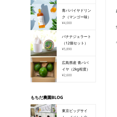
青パパイヤドリン
ク（マンゴー味）
¥4,000
バナナジェラート
（12個セット）
¥5,890
広島県産 青パパ
イヤ（2kg程度）
¥2,600
もちだ農園BLOG
東京ビッグサイ