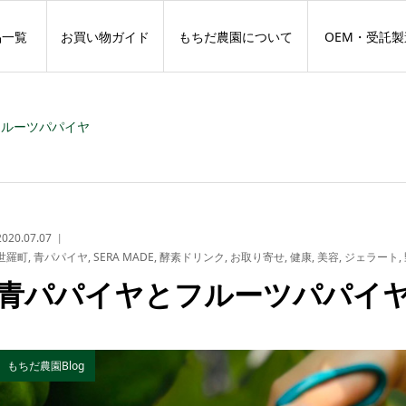
品一覧
お買い物ガイド
もちだ農園について
OEM・受託製
フルーツパパイヤ
2020.07.07
世羅町
,
青パパイヤ
,
SERA MADE
,
酵素ドリンク
,
お取り寄せ
,
健康
,
美容
,
ジェラート
,
青パパイヤとフルーツパパイ
もちだ農園Blog